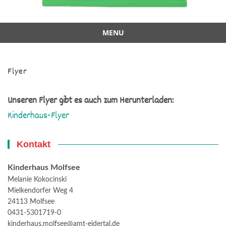
MENU
Skip
to
Flyer
content
Unseren Flyer gibt es auch zum Herunterladen:
Kinderhaus-Flyer
Kontakt
Kinderhaus Molfsee
Melanie Kokocinski
Mielkendorfer Weg 4
24113 Molfsee
0431-5301719-0
kinderhaus.molfsee@amt-eidertal.de