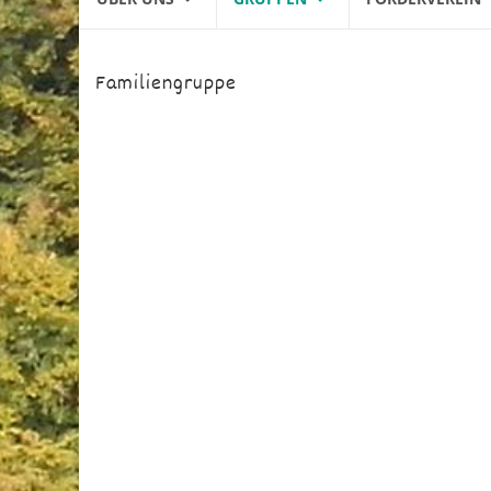
to
content
Familiengruppe