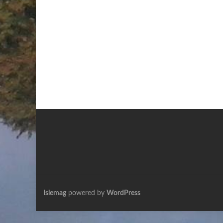
Islemag
powered by
WordPress