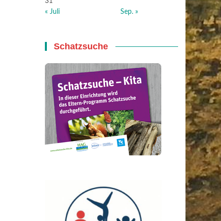
31
« Juli
Sep. »
Schatzsuche